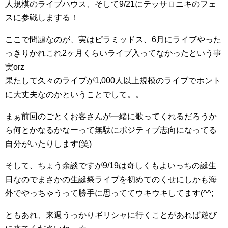
人規模のライブハウス、そして9/21にテッサロニキのフェ
スに参戦しまする！
ここで問題なのが、実はピラミッドス、6月にライブやった
っきりかれこれ2ヶ月くらいライブ入ってなかったという事
実orz
果たして久々のライブが1,000人以上規模のライブでホント
に大丈夫なのかということでして。。
まぁ前回のごとくお客さんが一緒に歌ってくれるだろうか
ら何とかなるかなーって無駄にポジティブ志向になってる
自分がいたりします(笑)
そして、ちょう余談ですが9/19は奇しくもよいっちの誕生
日なのでまさかの生誕祭ライブを初めてのくせにしかも海
外でやっちゃうって勝手に思っててウキウキしてます(^^;
ともあれ、来週うっかりギリシャに行くことがあれば遊び