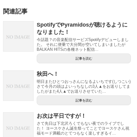
関連記事
SpotifyでPyramidosが聴けるように
なりました！
今話題？の音楽配信サービズSpotifyデビューしまし
た。 それに便乗で大分間が空いてしまいましたが
BALKAN HITSの各種ネット配信...
記事を読む
秋田へ！
明日またひとつおっさんになるよいちです(しつこい)
さて今月の頭はよいっちなしの3人▲をお送りしてま
したがまた4人▲でお送りさせていた...
記事を読む
お次は平日ですが！
さて先日は下北沢ろくでもない夜でのライブでし
た！ ヨースケさん誕生祭ってことでヨースケさん祝
福モード満載のとてつもなく楽しすぎるイ...