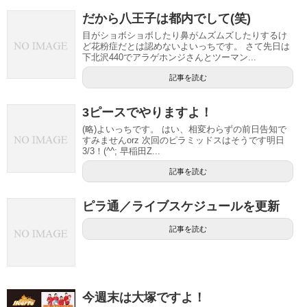
だから八王子は都内でして(笑)
目がショボショボしたり鼻がムズムズしたりするけ
ど花粉症だとは認めないよいっちです。 さて先日は
下北沢440でアラゲホンジさんとツーマン...
記事を読む
3ピースでやりますよ！
(略)よいっちです。 はい、相変わらずの前日告知で
すみませんorz 次回のピラミッドスはそうです明日
3/3！(^^; 早稲田Z...
記事を読む
ピラ通／ライブスケジュールを更新
記事を読む
今週末は大塚ですよ！