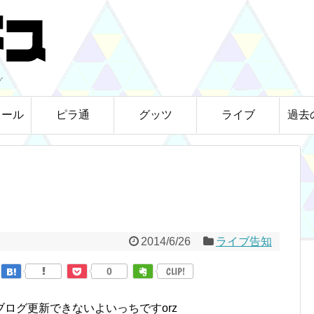
グ
ィール
ピラ通
グッツ
ライブ
過去
2014/6/26
ライブ告知
0
CLIP!
ログ更新できないよいっちですorz