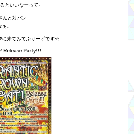
れるといいなーって←
さんと対バン！
なぁ。
びに来てみてぷりーずです☆
Release Party!!!