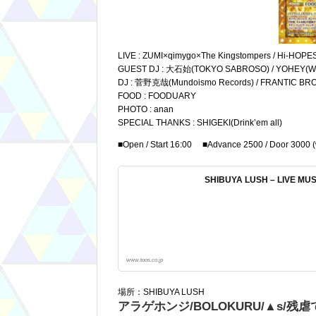
LIVE : ZUMI×qimygo×The Kingstompers / Hi-HOPES 
GUEST DJ : 大石始(TOKYO SABROSO) / YOHEY(W
DJ : 菅野克哉(Mundoismo Records) / FRANT
FOOD : FOODUARY
PHOTO : anan
SPECIAL THANKS : SHIGEKI(Drink’em all)
■Open / Start 16:00 ■Advance 2500 / Door 3000 
SHIBUYA LUSH – LIVE MU
www.toos.co.jp
場所：SHIBUYA LUSH
アラゲホンジ/BOLOKURU/▲s/