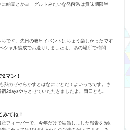
みに納豆とかヨーグルトみたいな発酵系は賞味期限半
っちです。先日の岐阜イベントはちょう楽しかったです
スペシャル編成でお送りしましたよ。あの場所で時間
で2マン！
回も熱カゼやらかすとはなにごとだ！よいっちです。さ
2daysやらさせていただきましたよ。両日とも...
てみてね！
出産フィーバーで、今年だけで結婚しました報告を5組
告に至っては10組以上からの報告を伺ってます。み...