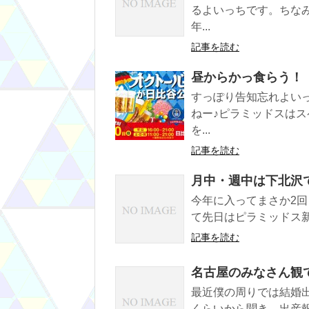
るよいっちです。ちな
年...
記事を読む
昼からかっ食らう！
すっぽり告知忘れよい
ねー♪ピラミッドスは
を...
記事を読む
月中・週中は下北沢
今年に入ってまさか2
て先日はピラミッドス新宿
記事を読む
名古屋のみなさん観
最近僕の周りでは結婚
くらいから聞き、出産報