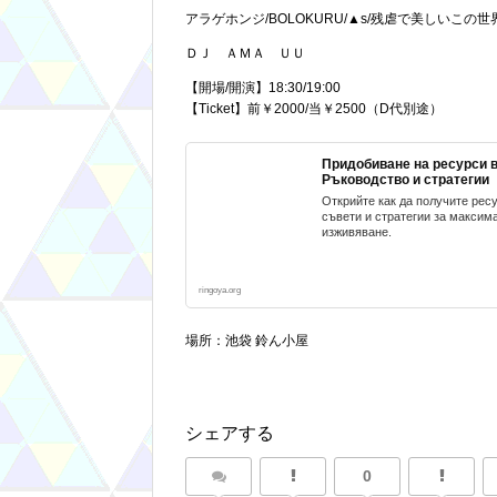
アラゲホンジ/BOLOKURU/▲s/残虐で美しいこの世
ＤＪ ＡＭＡ ＵＵ
【開場/開演】18:30/19:00
【Ticket】前￥2000/当￥2500（D代別途）
Придобиване на ресурси в 
Ръководство и стратегии
Открийте как да получите рес
съвети и стратегии за максим
изживяване.
ringoya.org
場所：池袋 鈴ん小屋
シェアする
0