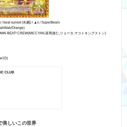
/ beat sunset (札幌) / ▲s / SuperBears
ahWah/Orange)
IC BROWN BEAT! CREW(MICCYAN,富岡達仁,リョータ,マコトキングストン)
(w1D)
SIC CLUB
残虐で美しいこの世界