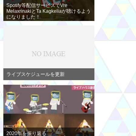
Spotify等配信サービスでVre
MelaxrinakiとTa Kagkeliaが聴けるよう
になりました！
ライブスケジュールを更新
2020年を振り返る