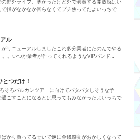
での野外ライブ、寒かったけど外で演奏する開放感はい
んで指がなかなか回らなくてプチ焦ってたよいっちで
ーアル
トがリニューアルしましたこれ多分業者にたのんでやる
。。いつか業者が作ってくれるようなVIPバンド...
ひとつだけ！
そろそろバルカンツアーに向けてバタバタしそうな予
で過ごすことになるとは思ってもみなかったよいっちで
！
品ばかり買ってるせいで逆に金銭感覚がおかしくなって