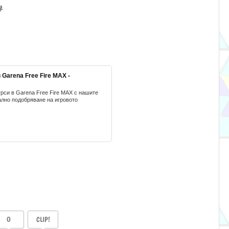
界
Garena Free Fire MAX -
урси в Garena Free Fire MAX с нашите
ално подобряване на игровото
0
CLIP!