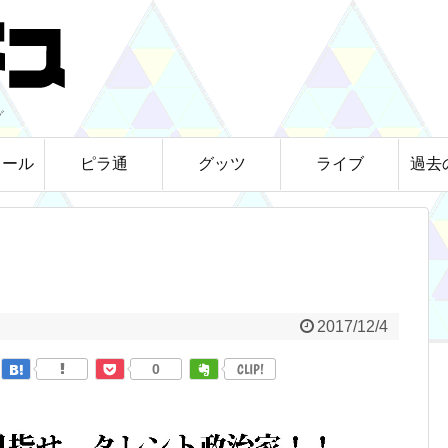
グ
ィール
ピラ通
グッツ
ライブ
過去
2017/12/4
0
CLIP!