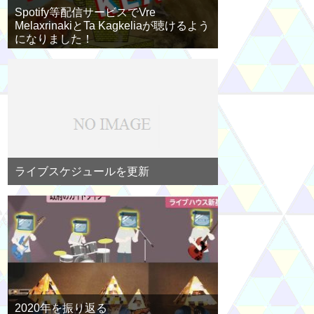
Spotify等配信サービスでVre
MelaxrinakiとTa Kagkeliaが聴けるよう
になりました！
ライブスケジュールを更新
2020年を振り返る