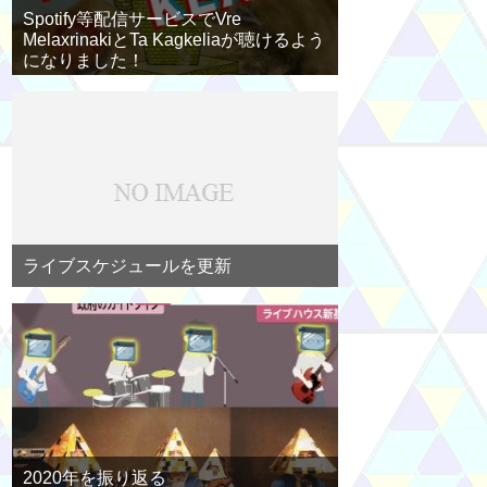
Spotify等配信サービスでVre
MelaxrinakiとTa Kagkeliaが聴けるよう
になりました！
ライブスケジュールを更新
2020年を振り返る